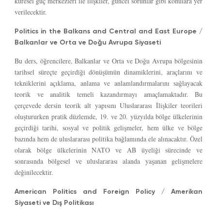
küresel güç merkezleri ile ilişkiler, güncel sorunlar gibi konulara yer
verilecektir.
Politics in the Balkans and Central and East Europe /
Balkanlar ve Orta ve Doğu Avrupa Siyaseti
Bu ders, öğrencilere, Balkanlar ve Orta ve Doğu Avrupa bölgesinin
tarihsel süreçte geçirdiği dönüşümün dinamiklerini, araçlarını ve
tekniklerini açıklama, anlama ve anlamlandırmalarını sağlayacak
teorik ve analitik temeli kazandırmayı amaçlamaktadır. Bu
çerçevede dersin teorik alt yapısını Uluslararası İlişkiler teorileri
oluştururken pratik düzlemde, 19. ve 20. yüzyılda bölge ülkelerinin
geçirdiği tarihi, sosyal ve politik gelişmeler, hem ülke ve bölge
bazında hem de uluslararası politika bağlamında ele alınacaktır. Özel
olarak bölge ülkelerinin NATO ve AB üyeliği sürecinde ve
sonrasında bölgesel ve uluslararası alanda yaşanan gelişmelere
değinilecektir.
American Politics and Foreign Policy / Amerikan
Siyaseti ve Dış Politikası