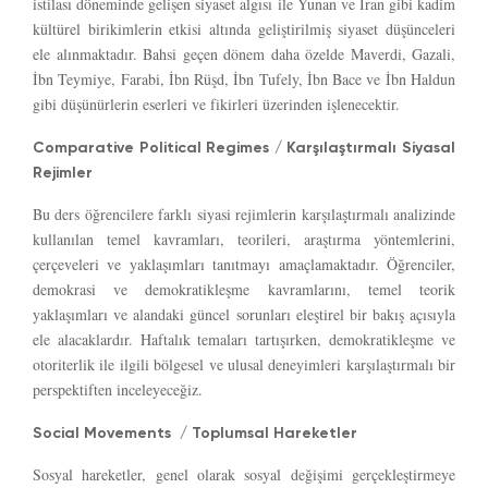
istilası döneminde gelişen siyaset algısı ile Yunan ve İran gibi kadim
kültürel birikimlerin etkisi altında geliştirilmiş siyaset düşünceleri
ele alınmaktadır. Bahsi geçen dönem daha özelde Maverdi, Gazali,
İbn Teymiye, Farabi, İbn Rüşd, İbn Tufely, İbn Bace ve İbn Haldun
gibi düşünürlerin eserleri ve fikirleri üzerinden işlenecektir.
Comparative Political Regimes / Karşılaştırmalı Siyasal
Rejimler
Bu ders öğrencilere farklı siyasi rejimlerin karşılaştırmalı analizinde
kullanılan temel kavramları, teorileri, araştırma yöntemlerini,
çerçeveleri ve yaklaşımları tanıtmayı amaçlamaktadır. Öğrenciler,
demokrasi ve demokratikleşme kavramlarını, temel teorik
yaklaşımları ve alandaki güncel sorunları eleştirel bir bakış açısıyla
ele alacaklardır. Haftalık temaları tartışırken, demokratikleşme ve
otoriterlik ile ilgili bölgesel ve ulusal deneyimleri karşılaştırmalı bir
perspektiften inceleyeceğiz.
Social Movements / Toplumsal Hareketler
Sosyal hareketler, genel olarak sosyal değişimi gerçekleştirmeye