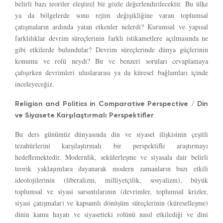
belirli bazı teoriler eleştirel bir gözle değerlendirilecektir. Bu ülke
ya da bölgelerde sonu rejim değişikliğine varan toplumsal
çatışmaların ardında yatan etkenler nelerdi? Kurumsal ve yapısal
farklılıklar devrim süreçlerinin farklı istikametlere açılmasında ne
gibi etkilerde bulundular? Devrim süreçlerinde dünya güçlerinin
konumu ve rolü neydi? Bu ve benzeri soruları cevaplamaya
çalışırken devrimleri uluslararası ya da küresel bağlamları içinde
inceleyeceğiz.
Religion and Politics in Comparative Perspective / Din
ve Siyasete Karşılaştırmalı Perspektifler
Bu ders günümüz dünyasında din ve siyaset ilişkisinin çeşitli
tezahürlerini karşılaştırmalı bir perspektifle araştırmayı
hedeflemektedir. Modernlik, sekülerleşme ve siyasala dair belirli
teorik yaklaşımlara dayanarak modern zamanların bazı etkili
ideolojilerinin (liberalizm, milliyetçilik, sosyalizm), büyük
toplumsal ve siyasi sarsıntılarının (devrimler, toplumsal krizler,
siyasi çatışmalar) ve kapsamlı dönüşüm süreçlerinin (küreselleşme)
dinin kamu hayatı ve siyasetteki rolünü nasıl etkilediği ve dini