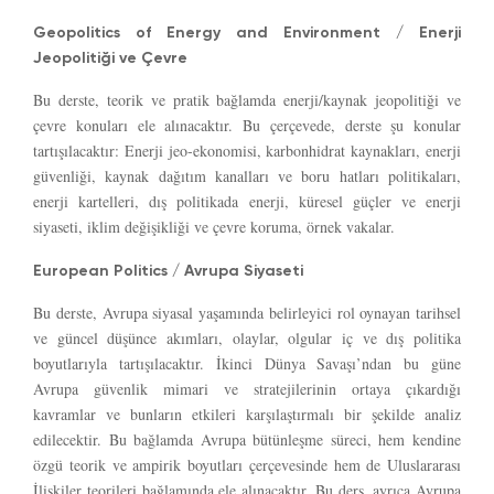
Geopolitics of Energy and Environment / Enerji
Jeopolitiği ve Çevre
Bu derste, teorik ve pratik bağlamda enerji/kaynak jeopolitiği ve
çevre konuları ele alınacaktır. Bu çerçevede, derste şu konular
tartışılacaktır: Enerji jeo-ekonomisi, karbonhidrat kaynakları, enerji
güvenliği, kaynak dağıtım kanalları ve boru hatları politikaları,
enerji kartelleri, dış politikada enerji, küresel güçler ve enerji
siyaseti, iklim değişikliği ve çevre koruma, örnek vakalar.
European Politics / Avrupa Siyaseti
Bu derste, Avrupa siyasal yaşamında belirleyici rol oynayan tarihsel
ve güncel düşünce akımları, olaylar, olgular iç ve dış politika
boyutlarıyla tartışılacaktır. İkinci Dünya Savaşı’ndan bu güne
Avrupa güvenlik mimari ve stratejilerinin ortaya çıkardığı
kavramlar ve bunların etkileri karşılaştırmalı bir şekilde analiz
edilecektir. Bu bağlamda Avrupa bütünleşme süreci, hem kendine
özgü teorik ve ampirik boyutları çerçevesinde hem de Uluslararası
İlişkiler teorileri bağlamında ele alınacaktır. Bu ders, ayrıca Avrupa