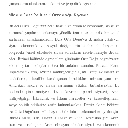
çatışmaların uluslararası etkileri ve jeopolitik açısından
Middle East Politics / Ortadoğu Siyaseti
Bu ders Orta Doğu'nun belli baslı ülkelerinin iç ekonomik, siyasi ve
kurumsal yapılarını anlamaya yönelik teorik ve ampirik bir temel
sağlamayı amaçlamaktadır. Ders Orta Doğu'yu derinden etkileyen
siyasi, ekonomik ve sosyal değişimlerin analizi ile başlar ve
bölgedeki temel ülkelerde siyasi sorunların incelenmesiyle devam
eder. Birinci bölümde öğrencilere günümüz Orta Doğu coğrafyasını
etkilemiş tarihi olayların kısa bir anlatımı sunulur. Burada İslami
imparatorlukların, Avrupa sömürgeciliğinin, milliyetçi akımların ve
devletlerin, İsrail'in kuruluşunun bıraktıkları mirasın yanı sıra
Amerikan askeri ve siyasi varlığının etkileri tartışılacaktır. Bu
bölümde yine rantiyeci devlet kavramı, petrol siyaseti, Arap
milliyetçiliği, İslamcılık ve İslami hareketler ve küreselleşmenin
sosyo-politik etkilerine atıfta bulunulacaktır. Dersin ikinci bölümü
ise Orta Doğu'nun belli başlı ülkelerinin incelenmesine ayrılmıştır.
Burada Mısır, Irak, Ürdün, Lübnan ve Suudi Arabistan gibi Arap,
İran ve İsrail gibi Arap olmayan ülkeler siyasi ve ekonomik