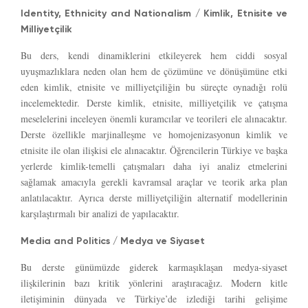
Identity, Ethnicity and Nationalism / Kimlik, Etnisite ve
Milliyetçilik
Bu ders, kendi dinamiklerini etkileyerek hem ciddi sosyal
uyuşmazlıklara neden olan hem de çözümüne ve dönüşümüne etki
eden kimlik, etnisite ve milliyetçiliğin bu süreçte oynadığı rolü
incelemektedir. Derste kimlik, etnisite, milliyetçilik ve çatışma
meselelerini inceleyen önemli kuramcılar ve teorileri ele alınacaktır.
Derste özellikle marjinalleşme ve homojenizasyonun kimlik ve
etnisite ile olan ilişkisi ele alınacaktır. Öğrencilerin Türkiye ve başka
yerlerde kimlik-temelli çatışmaları daha iyi analiz etmelerini
sağlamak amacıyla gerekli kavramsal araçlar ve teorik arka plan
anlatılacaktır. Ayrıca derste milliyetçiliğin alternatif modellerinin
karşılaştırmalı bir analizi de yapılacaktır.
Media and Politics / Medya ve Siyaset
Bu derste günümüzde giderek karmaşıklaşan medya-siyaset
ilişkilerinin bazı kritik yönlerini araştıracağız. Modern kitle
iletişiminin dünyada ve Türkiye’de izlediği tarihi gelişime