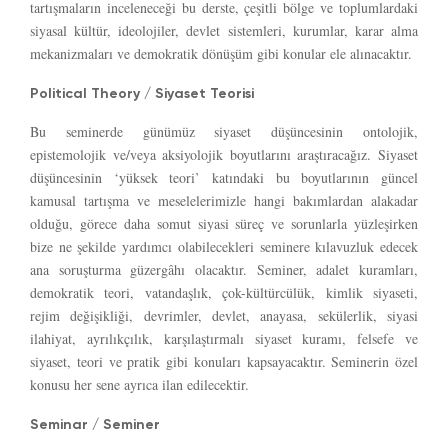
tartışmaların inceleneceği bu derste, çeşitli bölge ve toplumlardaki
siyasal kültür, ideolojiler, devlet sistemleri, kurumlar, karar alma
mekanizmaları ve demokratik dönüşüm gibi konular ele alınacaktır.
Political Theory / Siyaset Teorisi
Bu seminerde günümüz siyaset düşüncesinin ontolojik,
epistemolojik ve/veya aksiyolojik boyutlarını araştıracağız. Siyaset
düşüncesinin ‘yüksek teori’ katındaki bu boyutlarının güncel
kamusal tartışma ve meselelerimizle hangi bakımlardan alakadar
olduğu, görece daha somut siyasi süreç ve sorunlarla yüzleşirken
bize ne şekilde yardımcı olabilecekleri seminere kılavuzluk edecek
ana soruşturma güzergâhı olacaktır. Seminer, adalet kuramları,
demokratik teori, vatandaşlık, çok-kültürcülük, kimlik siyaseti,
rejim değişikliği, devrimler, devlet, anayasa, sekülerlik, siyasi
ilahiyat, ayrılıkçılık, karşılaştırmalı siyaset kuramı, felsefe ve
siyaset, teori ve pratik gibi konuları kapsayacaktır. Seminerin özel
konusu her sene ayrıca ilan edilecektir.
Seminar / Seminer