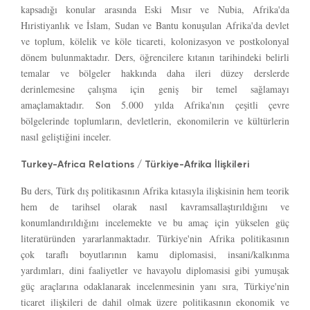
kapsadığı konular arasında Eski Mısır ve Nubia, Afrika'da
Hıristiyanlık ve İslam, Sudan ve Bantu konuşulan Afrika'da devlet
ve toplum, kölelik ve köle ticareti, kolonizasyon ve postkolonyal
dönem bulunmaktadır. Ders, öğrencilere kıtanın tarihindeki belirli
temalar ve bölgeler hakkında daha ileri düzey derslerde
derinlemesine çalışma için geniş bir temel sağlamayı
amaçlamaktadır. Son 5.000 yılda Afrika'nın çeşitli çevre
bölgelerinde toplumların, devletlerin, ekonomilerin ve kültürlerin
nasıl geliştiğini inceler.
Turkey-Africa Relations / Türkiye-Afrika İlişkileri
Bu ders, Türk dış politikasının Afrika kıtasıyla ilişkisinin hem teorik
hem de tarihsel olarak nasıl kavramsallaştırıldığını ve
konumlandırıldığını incelemekte ve bu amaç için yükselen güç
literatüründen yararlanmaktadır. Türkiye'nin Afrika politikasının
çok taraflı boyutlarının kamu diplomasisi, insani/kalkınma
yardımları, dini faaliyetler ve havayolu diplomasisi gibi yumuşak
güç araçlarına odaklanarak incelenmesinin yanı sıra, Türkiye'nin
ticaret ilişkileri de dahil olmak üzere politikasının ekonomik ve