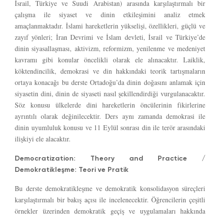
İsrail, Türkiye ve Suudi Arabistan) arasında karşılaştırmalı bir
çalışma ile siyaset ve dinin etkileşimini analiz etmek
amaçlanmaktadır. İslami hareketlerin yükselişi, özellikleri, güçlü ve
zayıf yönleri; İran Devrimi ve İslam devleti, İsrail ve Türkiye’de
dinin siyasallaşması, aktivizm, reformizm, yenilenme ve medeniyet
kavramı gibi konular öncelikli olarak ele alınacaktır. Laiklik,
köktendincilik, demokrasi ve din hakkındaki teorik tartışmaların
ortaya konacağı bu derste Ortadoğu’da dinin doğasını anlamak için
siyasetin dini, dinin de siyaseti nasıl şekillendirdiği vurgulanacaktır.
Söz konusu ülkelerde dini hareketlerin öncülerinin fikirlerine
ayrıntılı olarak değinilecektir. Ders aynı zamanda demokrasi ile
dinin uyumluluk konusu ve 11 Eylül sonrası din ile terör arasındaki
ilişkiyi ele alacaktır.
Democratization: Theory and Practice /
Demokratikleşme: Teori ve Pratik
Bu derste demokratikleşme ve demokratik konsolidasyon süreçleri
karşılaştırmalı bir bakış açısı ile incelenecektir. Öğrencilerin çeşitli
örnekler üzerinden demokratik geçiş ve uygulamaları hakkında