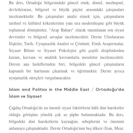
Bu ders, Ortadoğu bölgesindeki güncel etnik, dinsel, mezhepsel,
devletlerarası, bölgesel ve büyük güçler arasındaki çatışmaları
incelemektedir. Bu çatışmaları analiz etmek için, çatışmaların
tarihsel ve kültürel kökenlerinin yanı sıra modernleşme gibi büyük
toplumsal dönüşümler, "Arap Baharı" olarak tanımlanan son siyasi
devrimler ve bölgesel savaşlar incelenecektir. Derste Uluslararası
İlişkiler, Tarih, Uyuşmazlık Analizi ve Çözümü, Etnik Araştırmalar,
Siyaset Bilimi ve Siyaset Psikolojisi gibi çeşitli disiplinlerden
kuram, kavram ve analitik kavramlarla meseleler incelenecektir.
Dersin ana hedeflerinden biri, bölgedeki güncel çatışmaların
kapsamlı bir haritasını çıkarmak ve öğretmektir. Derste ayrıca
uyuşmazlık süreçleri vurgulanacaktır.
Islam and Politics in the Middle East / Ortadoğu’da
İslam ve Siyaset
Çağdaş Ortadoğu'da en önemli siyasi faktörlerin hâlâ dini hareketler
olduğu görüşüne yönelik çok az şüphe bulunmaktadır. Bu ders,
bölgedeki dini hareketlerin kaynağını, sebeplerini ve önemini
anlamaya çalışmaktadır. Derste Ortadoğu'nun beş ülkesi (İran, Mısır,