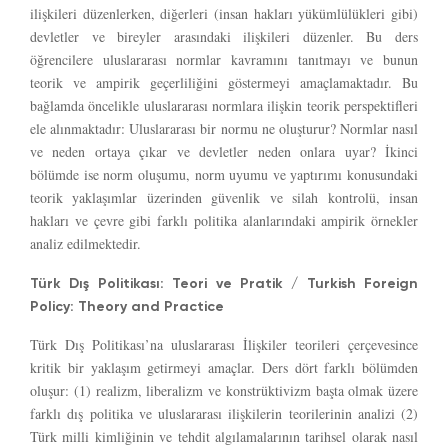
ilişkileri düzenlerken, diğerleri (insan hakları yükümlülükleri gibi)
devletler ve bireyler arasındaki ilişkileri düzenler. Bu ders
öğrencilere uluslararası normlar kavramını tanıtmayı ve bunun
teorik ve ampirik geçerliliğini göstermeyi amaçlamaktadır. Bu
bağlamda öncelikle uluslararası normlara ilişkin teorik perspektifleri
ele alınmaktadır: Uluslararası bir normu ne oluşturur? Normlar nasıl
ve neden ortaya çıkar ve devletler neden onlara uyar? İkinci
bölümde ise norm oluşumu, norm uyumu ve yaptırımı konusundaki
teorik yaklaşımlar üzerinden güvenlik ve silah kontrolü, insan
hakları ve çevre gibi farklı politika alanlarındaki ampirik örnekler
analiz edilmektedir.
Türk Dış Politikası: Teori ve Pratik / Turkish Foreign
Policy: Theory and Practice
Türk Dış Politikası’na uluslararası İlişkiler teorileri çerçevesince
kritik bir yaklaşım getirmeyi amaçlar. Ders dört farklı bölümden
oluşur: (1) realizm, liberalizm ve konstrüktivizm başta olmak üzere
farklı dış politika ve uluslararası ilişkilerin teorilerinin analizi (2)
Türk milli kimliğinin ve tehdit algılamalarının tarihsel olarak nasıl