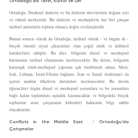
Ortadoğu'da Tarih, Kültür ve Din
Ortadoğu, İbrahimî dinlerin ve bu dinlerin türevlerinin doğum yeri
ve ruhsal merkezidir. Bu dinlerin ve mezheplerin her biri çatışan
tarihsel anlatılarla toplum olmaya doğru evrilmişlerdir.
Bunun sonucu olarak da Ortadoğu, tarihsel olarak - ve bugün de -
birçok önemli siyasi çıkarımları olan çoğul etnik ve kültürel
karakterlere sahiptir. Bu ders, bölgenin dinsel ve mezhepsel
haritasının tarihsel oluşumunu inceleyecektir. Bu derste, bölgenin
karmaşık etnik-mezhepsel yapısına ışık tutabilmek adına, Mısır,
Irak, Lübnan, İsrail-Filistin bağlamı, İran ve Suudi Arabistan'ı da
içeren anahtar ülkelerin durumları incelenecektir. Bu dersin
öğrencileri özgün dinsel ve mezhepsel yorumlara ve bu yorumlara
bağlı kalan toplumlara aşinalık kazanacaklar ve bölgedeki birçok
toplumlar arası çatışmanın kökenleri hakkında bilgi sahibi
olacaklardır.
Conflicts in the Middle East / Ortadoğu’da
Çatışmalar