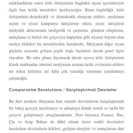
odaklandıktan sonra kitle iletişiminin bugünkü siyasi içerimleriyle
ilgili bazı kritik meseleleri inceleyeceğiz. Basın özgürlüğü, kitle
iletişiminin demokratik ve demokratik olmayan yönleri, medyanın
seçim ve siyasi kampanya süreçlerine etkisi, siyasi süreçlerin
medyatik aktarımında tarafgirlik ve çarpıtma, gündem oluşturma,
andıçlama ve belirli bir çerçeveye hapsetme gibi siyaseti boyutu olan
medya efektleri bu meselelerden bazılarıdır. Medyanın diğer siyasi
güçlerle arasında gelişen çeşitli ilişki biçimleri dersin genel ilgisi
olacaktır. Bu arka plana dayanarak derste ayrıca kitle iletişiminin
klasik matbaadan internet medyasına uzanan tarihi evriminin elitlere
mi yoksa kitlelere mi daha çok yaradığı sorusunu yanıtlamaya
çalışacağız.
Comparative Revolutions / Karşılaştırmalı Devrimler
Bu ders modern dünyanın bazı önemli devrimlerini karşılaştırmalı
bir bakış açısıyla incelemeye ve anlamaya dönük teorik ve tarihi bir
çerçeve geliştirmeyi amaçlamaktadır. Ders boyunca Fransız, Rus,
Çin ve Arap Baharı da dâhil olmak üzere renkli devrimleri
incelerken devrimlerin kökleri, gelişim süreçleri ve sonuçlarına dair