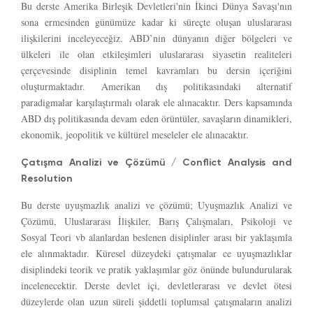
Bu derste Amerika Birleşik Devletleri'nin İkinci Dünya Savaşı'nın
sona ermesinden günümüze kadar ki süreçte oluşan uluslararası
ilişkilerini inceleyeceğiz. ABD’nin dünyanın diğer bölgeleri ve
ülkeleri ile olan etkileşimleri uluslararası siyasetin realiteleri
çerçevesinde disiplinin temel kavramları bu dersin içeriğini
oluşturmaktadır. Amerikan dış politikasındaki alternatif
paradigmalar karşılaştırmalı olarak ele alınacaktır. Ders kapsamında
ABD dış politikasında devam eden örüntüler, savaşların dinamikleri,
ekonomik, jeopolitik ve kültürel meseleler ele alınacaktır.
Çatışma Analizi ve Çözümü / Conflict Analysis and
Resolution
Bu derste uyuşmazlık analizi ve çözümü; Uyuşmazlık Analizi ve
Çözümü, Uluslararası İlişkiler, Barış Çalışmaları, Psikoloji ve
Sosyal Teori vb alanlardan beslenen disiplinler arası bir yaklaşımla
ele alınmaktadır. Küresel düzeydeki çatışmalar ce uyuşmazlıklar
disiplindeki teorik ve pratik yaklaşımlar göz önünde bulundurularak
incelenecektir. Derste devlet içi, devletlerarası ve devlet ötesi
düzeylerde olan uzun süreli şiddetli toplumsal çatışmaların analizi