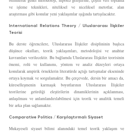
bilimlerde genel metodoloji, hipotez geliştirme, çeşitli veri toplama
ve işleme teknikleri, niteliksel ve niceliksel metotlar, alan
araştırması gibi konular yeni yaklaşımlar ışığında tartışılacaktır.
International Relations Theory / Uluslararası İlişkiler
Teorisi
Bu derste öğrencilere, Uluslararası İlişkiler disiplininin başlıca
düşünce okulları, teorik yaklaşımları, metodolojisi ve anahtar
kavramları verilecektir. Bu bağlamda Uluslararası İlişkiler teorisinin
önemi, rolü ve kullanımı, yöntem ve analiz düzeyleri ortaya
konularak ampirik örneklerin literatürde açtığı tartışmalar ekseninde
ortaya koymak ve sorgulamaktır. Bu çerçevede, dersin bir amacı da,
küreselleşmenin karmaşık boyutlarının Uluslararası İlişkiler
teorilerine getirdiği eleştirilerin dinamiklerinin açıklanması,
anlaşılması ve anlamlandırılabilmesi için teorik ve analitik temeli
bir arka plan sağlamaktır.
Comparative Politics / Karşılaştırmalı Siyaset
Mukayeseli siyaset bilimi alanındaki temel teorik yaklaşım ve