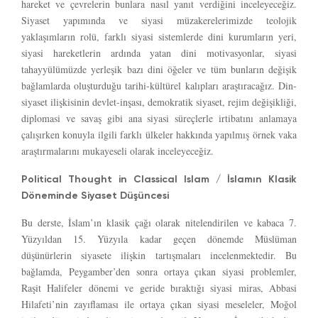
hareket ve çevrelerin bunlara nasıl yanıt verdiğini inceleyeceğiz.
Siyaset yapımında ve siyasi müzakerelerimizde teolojik
yaklaşımların rolü, farklı siyasi sistemlerde dini kurumların yeri,
siyasi hareketlerin ardında yatan dini motivasyonlar, siyasi
tahayyülümüzde yerleşik bazı dini öğeler ve tüm bunların değişik
bağlamlarda oluşturduğu tarihi-kültürel kalıpları araştıracağız. Din-
siyaset ilişkisinin devlet-inşası, demokratik siyaset, rejim değişikliği,
diplomasi ve savaş gibi ana siyasi süreçlerle irtibatını anlamaya
çalışırken konuyla ilgili farklı ülkeler hakkında yapılmış örnek vaka
araştırmalarını mukayeseli olarak inceleyeceğiz.
Political Thought in Classical Islam / İslamın Klasik
Döneminde Siyaset Düşüncesi
Bu derste, İslam’ın klasik çağı olarak nitelendirilen ve kabaca 7.
Yüzyıldan 15. Yüzyıla kadar geçen dönemde Müslüman
düşünürlerin siyasete ilişkin tartışmaları incelenmektedir. Bu
bağlamda, Peygamber’den sonra ortaya çıkan siyasi problemler,
Raşit Halifeler dönemi ve geride bıraktığı siyasi miras, Abbasi
Hilafeti’nin zayıflaması ile ortaya çıkan siyasi meseleler, Moğol