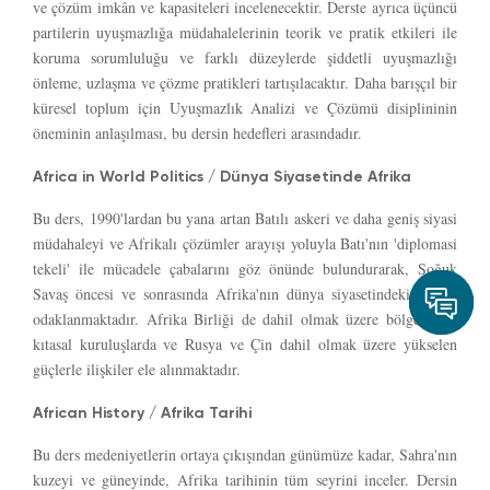
ve çözüm imkân ve kapasiteleri incelenecektir. Derste ayrıca üçüncü
partilerin uyuşmazlığa müdahalelerinin teorik ve pratik etkileri ile
koruma sorumluluğu ve farklı düzeylerde şiddetli uyuşmazlığı
önleme, uzlaşma ve çözme pratikleri tartışılacaktır. Daha barışçıl bir
küresel toplum için Uyuşmazlık Analizi ve Çözümü disiplininin
öneminin anlaşılması, bu dersin hedefleri arasındadır.
Africa in World Politics / Dünya Siyasetinde Afrika
Bu ders, 1990'lardan bu yana artan Batılı askeri ve daha geniş siyasi
müdahaleyi ve Afrikalı çözümler arayışı yoluyla Batı'nın 'diplomasi
tekeli' ile mücadele çabalarını göz önünde bulundurarak, Soğuk
Savaş öncesi ve sonrasında Afrika'nın dünya siyasetindeki rolüne
odaklanmaktadır. Afrika Birliği de dahil olmak üzere bölgesel ve
kıtasal kuruluşlarda ve Rusya ve Çin dahil olmak üzere yükselen
güçlerle ilişkiler ele alınmaktadır.
African History / Afrika Tarihi
Bu ders medeniyetlerin ortaya çıkışından günümüze kadar, Sahra'nın
kuzeyi ve güneyinde, Afrika tarihinin tüm seyrini inceler. Dersin